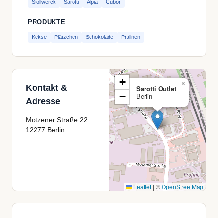
Stollwerck
Sarotti
Alpia
Gubor
PRODUKTE
Kekse
Plätzchen
Schokolade
Pralinen
+
×
Kontakt &
Sarotti Outlet
−
Berlin
Adresse
Motzener Straße 22
12277 Berlin
Leaflet
|
©
OpenStreetMap