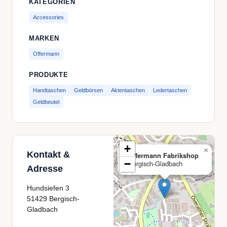
KATEGORIEN
Accessories
MARKEN
Offermann
PRODUKTE
Handtaschen
Geldbörsen
Aktentaschen
Ledertaschen
Geldbeutel
+
×
Kontakt &
Offermann Fabrikshop
−
Bergisch-Gladbach
Adresse
Hundsiefen 3
51429 Bergisch-
Gladbach