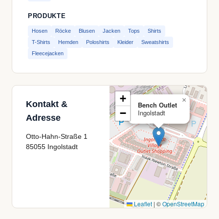
PRODUKTE
Hosen
Röcke
Blusen
Jacken
Tops
Shirts
T-Shirts
Hemden
Poloshirts
Kleider
Sweatshirts
Fleecejacken
+
×
Kontakt &
Bench Outlet
−
Ingolstadt
Adresse
Otto-Hahn-Straße 1
85055 Ingolstadt
Leaflet
|
©
OpenStreetMap