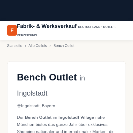
Fabrik- & Werksverkauf
DEUTSCHLAND · OUTLET-
F
VERZEICHNIS
Startseite
›
Alle Outlets
›
Bench Outlet
Bench Outlet
in
Ingolstadt
Ingolstadt, Bayern
Der
Bench Outlet
im
Ingolstadt Village
nahe
München bietes das ganze Jahr über exklusives
Shopping nationaler und internationaler Marken, die