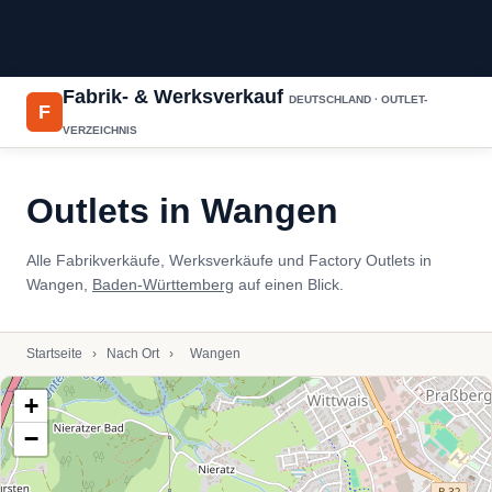
Fabrik- & Werksverkauf
DEUTSCHLAND · OUTLET-
F
VERZEICHNIS
Outlets in Wangen
Alle Fabrikverkäufe, Werksverkäufe und Factory Outlets in
Wangen,
Baden-Württemberg
auf einen Blick.
Startseite
›
Nach Ort
›
Wangen
+
−