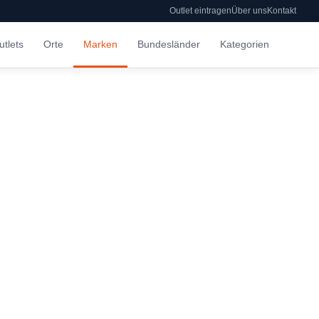
Outlet eintragen
Über uns
Kontakt
utlets
Orte
Marken
Bundesländer
Kategorien