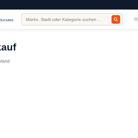
O
ZEICHNIS
kauf
hland.