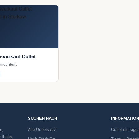
ksverkauf Outlet
randenburg
SUCHEN NACH
INFORMATIO
Alle Outlets A-Z
Outlet eintrage
e,
r Ihnen,