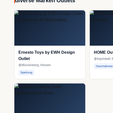
diverse Marken Outlets
Ernesto Toys by EWH Design
HOME Out
Outlet
Ingolstadt,
Münzenberg, Hessen
Haushaltswar
Spielzeug