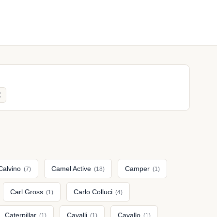
Z
Calvino
Camel Active
Camper
(7)
(18)
(1)
Carl Gross
Carlo Colluci
(1)
(4)
Caterpillar
Cavalli
Cavallo
(1)
(1)
(1)