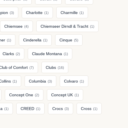
pion
Charlotte
Charmille
(3)
(1)
(1)
Chiemsee
Chiemseer Dirndl & Tracht
(4)
(1)
gner
Cinderella
Cinque
(1)
(1)
(5)
Clarks
Claude Montana
(2)
(1)
Club of Comfort
Clubs
(7)
(16)
Collins
Columbia
Colvaro
(1)
(3)
(1)
Concept One
Concept UK
(2)
(1)
ma
CREED
Crocs
Cross
(1)
(1)
(3)
(1)