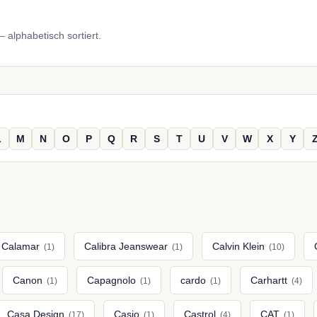
 alphabetisch sortiert.
L
M
N
O
P
Q
R
S
T
U
V
W
X
Y
Calamar
Calibra Jeanswear
Calvin Klein
(1)
(1)
(10)
Canon
Capagnolo
cardo
Carhartt
(1)
(1)
(1)
(4)
Casa Design
Casio
Castrol
CAT
(17)
(1)
(4)
(1)