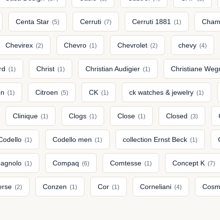
Centa Star
Cerruti
Cerruti 1881
Cham
(5)
(7)
(1)
Chevirex
Chevro
Chevrolet
chevy
(2)
(1)
(2)
(4)
rd
Christ
Christian Audigier
Christiane We
(1)
(1)
(1)
en
Citroen
CK
ck watches & jewelry
(1)
(5)
(1)
(1)
Clinique
Clogs
Close
Closed
(1)
(1)
(1)
(3)
Codello
Codello men
collection Ernst Beck
(1)
(1)
(1)
agnolo
Compaq
Comtesse
Concept K
(1)
(6)
(1)
(7)
erse
Conzen
Cor
Corneliani
Cos
(2)
(1)
(1)
(4)