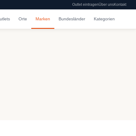
Outlet eintragen
Über uns
Kontakt
utlets
Orte
Marken
Bundesländer
Kategorien