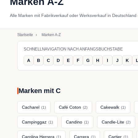
Marken A-Z
Alle Marken mit Fabrikverkauf oder Werksverkauf in Deutschland –
Startseite
›
Marken A-Z
SCHNELLNAVIGATION NACH ANFANGSBUCHSTABE
A
B
C
D
E
F
G
H
I
J
K
Marken mit C
Cacharel
Café Coton
Cakewalk
(1)
(2)
(1)
Campinggaz
Candino
Candle-Lite
(1)
(1)
(2)
Carolina Herrera
Carrera
Cartier
(1)
(1)
(1)